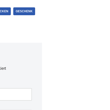
ICKEN
GESCHENK
iert