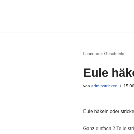
Zum
Inhalt
springen
Главная
»
Geschenke
Eule häk
von
adminstricken
15.0
Eule häkeln oder strick
Ganz einfach 2 Teile st