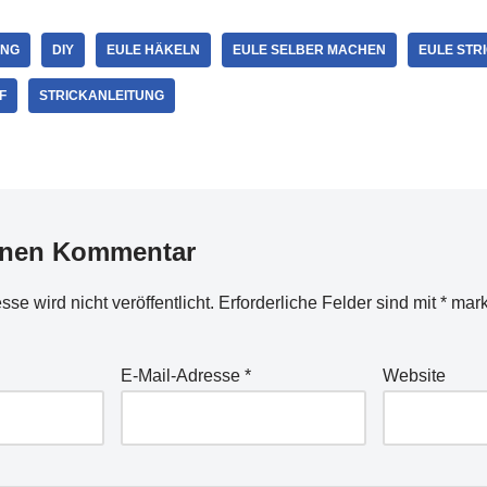
UNG
DIY
EULE HÄKELN
EULE SELBER MACHEN
EULE STR
F
STRICKANLEITUNG
inen Kommentar
se wird nicht veröffentlicht.
Erforderliche Felder sind mit
*
mark
E-Mail-Adresse
*
Website